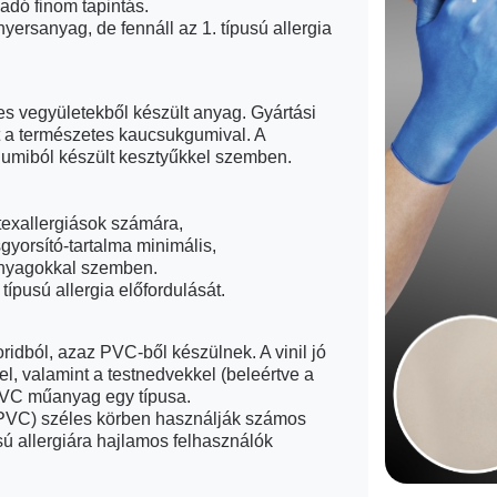
adó finom tapintás.
nyersanyag, de fennáll az 1. típusú allergia
rves vegyületekből készült anyag. Gyártási
yt a természetes kaucsukgumival. A
s gumiból készült kesztyűkkel szemben.
atexallergiások számára,
gyorsító-tartalma minimális,
 anyagokkal szemben.
típusú allergia előfordulását.
loridból, azaz PVC-ből készülnek. A vinil jó
l, valamint a testnedvekkel (beleértve a
 PVC műanyag egy típusa.
 (PVC) széles körben használják számos
usú allergiára hajlamos felhasználók