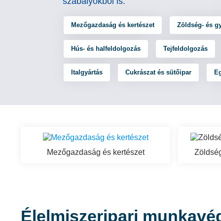
szabályokból is.
Mezőgazdaság és kertészet
Zöldség- és g
Hús- és halfeldolgozás
Tejfeldolgozás
Italgyártás
Cukrászat és sütőipar
Eg
Mezőgazdaság és kertészet
Zöldség
Élelmiszeripari munkavéd