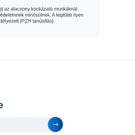
yújt az alacsony kockázatú munkáknál.
édelemnek minősülnek. A legtöbb ilyen
délyezett (PZH tanúsítás).
e