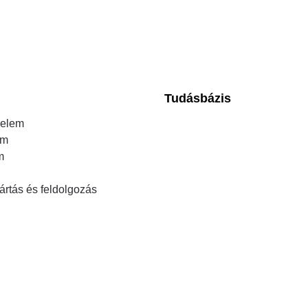
Tudásbázis
elem
em
m
ártás és feldolgozás