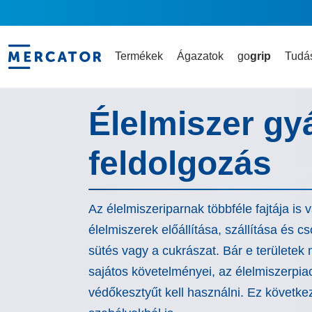
Termékek
Ágazatok
go
grip
Tudás
Élelmiszer gy
feldolgozás
Az élelmiszeriparnak többféle fajtája is v
élelmiszerek előállítása, szállítása és 
sütés vagy a cukrászat. Bár e terület
sajátos követelményei, az élelmiszerpi
védőkesztyűt kell használni. Ez követk