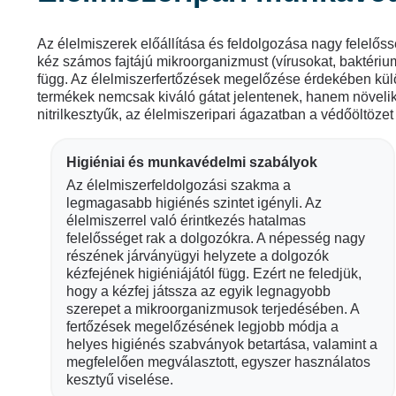
Az élelmiszerek előállítása és feldolgozása nagy felelőss
kéz számos fajtájú mikroorganizmust (vírusokat, baktériu
függ. Az élelmiszerfertőzések megelőzése érdekében külön
termékek nemcsak kiváló gátat jelentenek, hanem növelik
nitrilkesztyűk, az élelmiszeripari ágazatban a védőöltözet
Higiéniai és munkavédelmi szabályok
Az élelmiszerfeldolgozási szakma a
legmagasabb higiénés szintet igényli. Az
élelmiszerrel való érintkezés hatalmas
felelősséget rak a dolgozókra. A népesség nagy
részének járványügyi helyzete a dolgozók
kézfejének higiéniájától függ. Ezért ne feledjük,
hogy a kézfej játssza az egyik legnagyobb
szerepet a mikroorganizmusok terjedésében. A
fertőzések megelőzésének legjobb módja a
helyes higiénés szabványok betartása, valamint a
megfelelően megválasztott, egyszer használatos
kesztyű viselése.