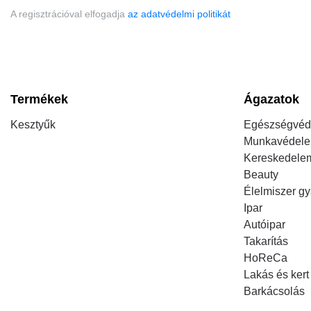
A regisztrációval elfogadja
az adatvédelmi politikát
Termékek
Ágazatok
Kesztyűk
Egészségvéd
Munkavédel
Kereskedele
Beauty
Élelmiszer gy
Ipar
Autóipar
Takarítás
HoReCa
Lakás és kert
Barkácsolás