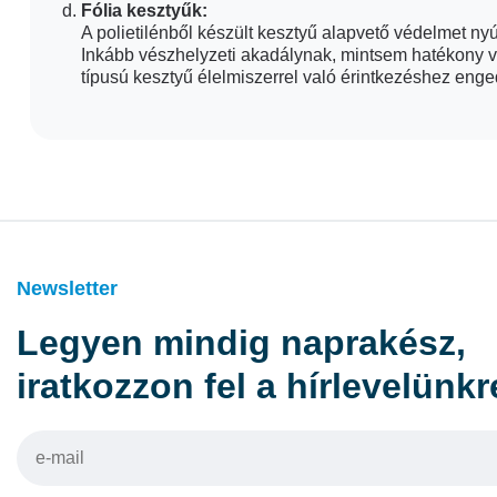
Fólia kesztyűk:
A polietilénből készült kesztyű alapvető védelmet n
Inkább vészhelyzeti akadálynak, mintsem hatékony v
típusú kesztyű élelmiszerrel való érintkezéshez enge
Newsletter
Legyen mindig naprakész,
iratkozzon fel a hírlevelünkr