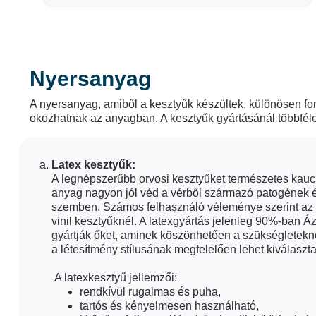
Nyersanyag
A nyersanyag, amiből a kesztyűk készültek, különösen f
okozhatnak az anyagban. A kesztyűk gyártásánál többféle
Latex kesztyűk:
A legnépszerűbb orvosi kesztyűket természetes kaucs
anyag nagyon jól véd a vérből származó patogének 
szemben. Számos felhasználó véleménye szerint az i
vinil kesztyűknél. A latexgyártás jelenleg 90%-ban Á
gyártják őket, aminek köszönhetően a szükségletekne
a létesítmény stílusának megfelelően lehet kiválaszta
A latexkesztyű jellemzői:
rendkívül rugalmas és puha,
tartós és kényelmesen használható,