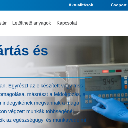
Aktualitások
Csoport
tár
Letölthető anyagok
Kapcsolat
ártás és
an. Egyrészt az elkészített vagy friss
csomagolása, másrészt a feldolgozás, a
ek mindegyikének megvannak a maga
acon végzett munkák többségénél
ezik az egészségügyi és munkavédelmi