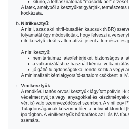
kitűnő, a felhasználónak "második bőr" érzését 
A latex, amelyből a kesztyűket gyártják, természetes 
kockázata.
Nitrilkesztyű:
A nitril, azaz akrilnitril-butadién kaucsuk (NBR) sze
folyamatát úgy módosították, hogy felveszi a versen
nitrilkesztyű ideális alternatívát jelent a természete
A nitrilkesztyű:
nem tartalmaz latexfehérjéket, biztonságos a l
a vulkanizáláshoz használt kémiai vulkanizálás
jó gátló tulajdonságokkal rendelkezik a vegyi
A minimalizált kémiaigyorsító-tartalom csökkenti a IV. 
Vinilkesztyűk:
A rendkívül tartós orvosi kesztyűk lágyított polivinil-k
védelmet nyújt a vegyi anyagokkal és készítményekke
vért is) való szennyeződéssel szemben. A vinil egy
Tulajdonságainak köszönhetően a polivinil-kloridot
iparágban. A vinilkesztyűk bőrbarátok az I. és IV. típ
számára.