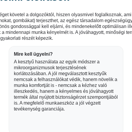
éget követel a dolgozóktól, hiszen olyasmivel foglalkoznak, ami
mokat, gombákat) terjeszthet, az egész társadalom egészségügy
ös gondossággal kell eljárni, és mindenekelőtt optimálisan ille
 a mindennapi munka kényelmét is. A jóváhagyott, minőségi ter
 gyakorlati részét képezik.
Mire kell ügyelni?
A kesztyű használata az egyik módszer a
mikroorganizmusok terjesztésének
korlátozásában. A jól megválasztott kesztyűk
nemcsak a felhasználókat védik, hanem növelik a
munka komfortját is - nemcsak a kézhez való
illeszkedés, hanem a kényelmes és jóváhagyott
termék által nyújtott biztonságérzet szempontjából
is. A megfelelő munkaeszköz a jól végzett
tevékenység garanciája.