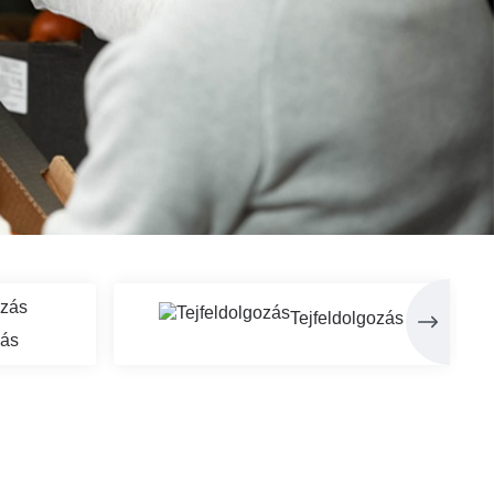
Tejfeldolgozás
zás