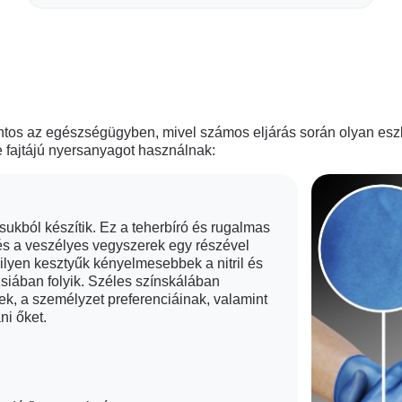
ontos az egészségügyben, mivel számos eljárás során olyan es
 fajtájú nyersanyagot használnak:
ukból készítik. Ez a teherbíró és rugalmas
és a veszélyes vegyszerek egy részével
lyen kesztyűk kényelmesebbek a nitril és
zsiában folyik. Széles színskálában
k, a személyzet preferenciáinak, valamint
ni őket.