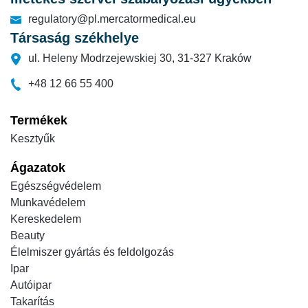
regulatory@pl.mercatormedical.eu
Társaság székhelye
ul. Heleny Modrzejewskiej 30, 31-327 Kraków
+48 12 66 55 400
Termékek
Kesztyűk
Ágazatok
Egészségvédelem
Munkavédelem
Kereskedelem
Beauty
Élelmiszer gyártás és feldolgozás
Ipar
Autóipar
Takarítás