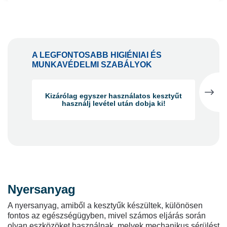
A LEGFONTOSABB HIGIÉNIAI ÉS
MUNKAVÉDELMI SZABÁLYOK
Kizárólag egyszer használatos kesztyűt
használj levétel után dobja ki!
Higiéniai okokból minden tevékenységhez
egyszer használatos kesztyűt használjon.
Nyersanyag
Ne fertőtlenítse a kesztyűket, ez tilos!
A nyersanyag, amiből a kesztyűk készültek, különösen
fontos az egészségügyben, mivel számos eljárás során
olyan eszközöket használnak, melyek mechanikus sérülést