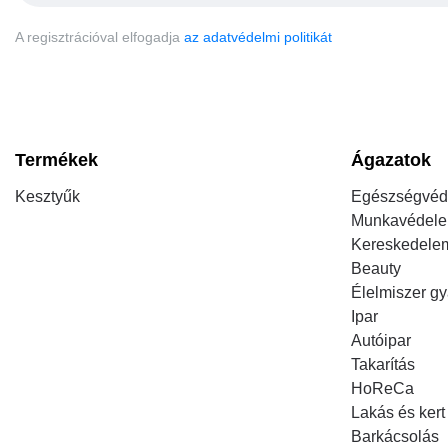
A regisztrációval elfogadja
az adatvédelmi politikát
Termékek
Ágazatok
Kesztyűk
Egészségvéd
Munkavédel
Kereskedele
Beauty
Élelmiszer gy
Ipar
Autóipar
Takarítás
HoReCa
Lakás és kert
Barkácsolás