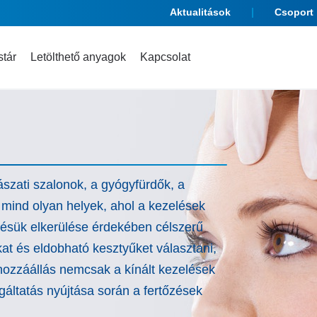
Aktualitások
Csoport
tár
Letölthető anyagok
Kapcsolat
szati szalonok, a gyógyfürdők, a
 mind olyan helyek, ahol a kezelések
edésük elkerülése érdekében célszerű
kat és eldobható kesztyűket választani,
 hozzáállás nemcsak a kínált kezelések
gáltatás nyújtása során a fertőzések