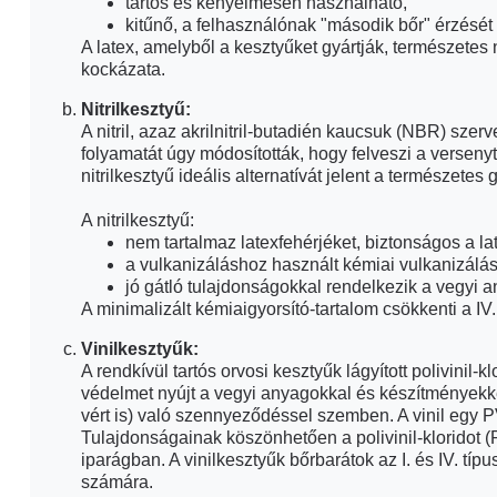
tartós és kényelmesen használható,
kitűnő, a felhasználónak "második bőr" érzését 
A kezelés közben ne használja a k
A latex, amelyből a kesztyűket gyártják, természetes 
kockázata.
Nitrilkesztyű:
A nitril, azaz akrilnitril-butadién kaucsuk (NBR) sze
folyamatát úgy módosították, hogy felveszi a versen
nitrilkesztyű ideális alternatívát jelent a természete
A nitrilkesztyű:
nem tartalmaz latexfehérjéket, biztonságos a l
a vulkanizáláshoz használt kémiai vulkanizálás
jó gátló tulajdonságokkal rendelkezik a vegyi
A minimalizált kémiaigyorsító-tartalom csökkenti a IV. 
Vinilkesztyűk:
A rendkívül tartós orvosi kesztyűk lágyított polivinil-k
védelmet nyújt a vegyi anyagokkal és készítményekke
vért is) való szennyeződéssel szemben. A vinil egy
Tulajdonságainak köszönhetően a polivinil-kloridot
iparágban. A vinilkesztyűk bőrbarátok az I. és IV. típ
számára.