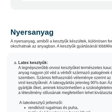
Nyersanyag
Járványügyi okokból minden olyan kezelés során
A nyersanyag, amiből a kesztyűk készültek, különösen f
okozhatnak az anyagban. A kesztyűk gyártásánál többféle
Latex kesztyűk:
A legnépszerűbb orvosi kesztyűket természetes kaucs
Gondoskodjon saját, a b
anyag nagyon jól véd a vérből származó patogének 
szemben. Számos felhasználó véleménye szerint az i
vinil kesztyűknél. A latexgyártás jelenleg 90%-ban Á
gyártják őket, aminek köszönhetően a szükségletekne
a létesítmény stílusának megfelelően lehet kiválaszta
A kesztyű felvétel
A latexkesztyű jellemzői:
rendkívül rugalmas és puha,