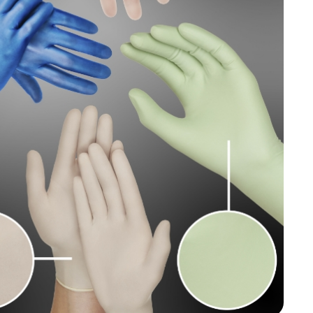
melyeken hemzsegnek a baktériumok.