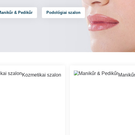
anikűr & Pedikűr
Podológiai szalon
Kozmetikai szalon
Manikűr