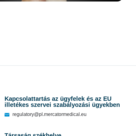
Kapcsolattartás az ügyfelek és az EU
illetékes szervei szabályozási ügyekben
regulatory@pl.mercatormedical.eu
Társaság székhelye