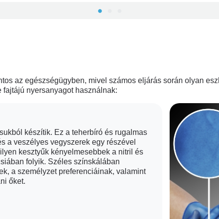
Ne fertőtlenítse a kesztyűket, ez tilos!
, ahol megszakad a szöveti folytonosság és a nyálkahártyával éri
ontos az egészségügyben, mivel számos eljárás során olyan es
használatos kesztyűt.
 fajtájú nyersanyagot használnak:
ukból készítik. Ez a teherbíró és rugalmas
eteg és a többi beteg kényelméről - legyen tisztában a lehetsége
és a veszélyes vegyszerek egy részével
lyen kesztyűk kényelmesebbek a nitril és
zsiában folyik. Széles színskálában
k, a személyzet preferenciáinak, valamint
ni őket.
e előtt és után minden alkalommal fertőtlenítse a kézfejét; ha indo