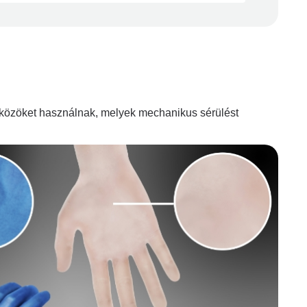
ntkezik, feltétlenül viseljen megfelelő egyszer
zközöket használnak, melyek mechanikus sérülést
s fertőzési forrásokkal.
kolt, mosson kezet.