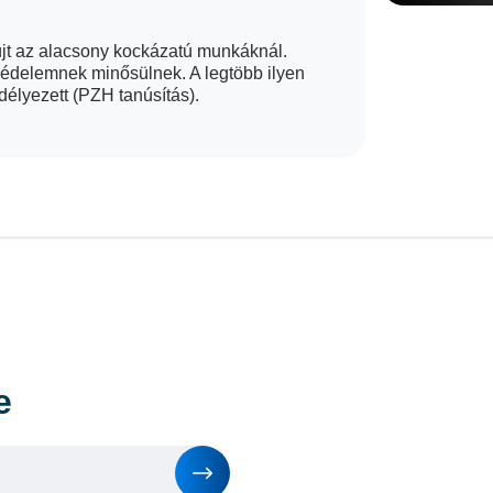
yújt az alacsony kockázatú munkáknál.
édelemnek minősülnek. A legtöbb ilyen
délyezett (PZH tanúsítás).
e