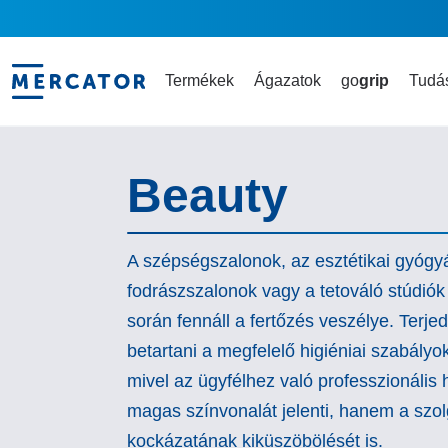
Termékek
Ágazatok
go
grip
Tudás
Beauty
A szépségszalonok, az esztétikai gyógyá
fodrászszalonok vagy a tetováló stúdiók
során fennáll a fertőzés veszélye. Terj
betartani a megfelelő higiéniai szabályo
mivel az ügyfélhez való professzionális
magas színvonalát jelenti, hanem a szol
kockázatának kiküszöbölését is.