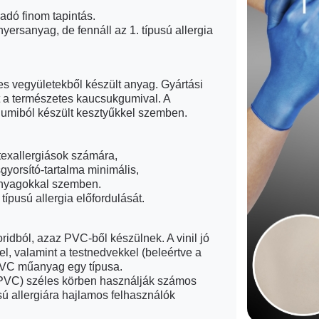
adó finom tapintás.
esztyűt, amikor személyes tárgyhoz érsz (pl. mobiltelefonhoz), a
nyersanyag, de fennáll az 1. típusú allergia
rves vegyületekből készült anyag. Gyártási
A kezének megfelelő méretű és nyersanyagú kesztyűt válasszon.
yt a természetes kaucsukgumival. A
s gumiból készült kesztyűkkel szemben.
atexallergiások számára,
gyorsító-tartalma minimális,
 anyagokkal szemben.
típusú allergia előfordulását.
loridból, azaz PVC-ből készülnek. A vinil jó
l, valamint a testnedvekkel (beleértve a
 PVC műanyag egy típusa.
 (PVC) széles körben használják számos
usú allergiára hajlamos felhasználók