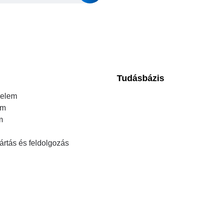
Tudásbázis
elem
em
m
ártás és feldolgozás