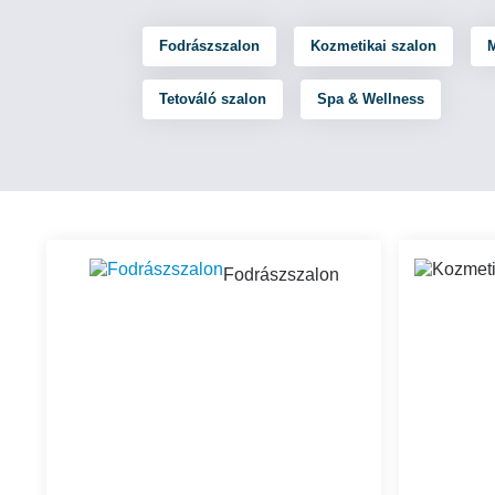
Fodrászszalon
Kozmetikai szalon
M
Tetováló szalon
Spa & Wellness
Fodrászszalon